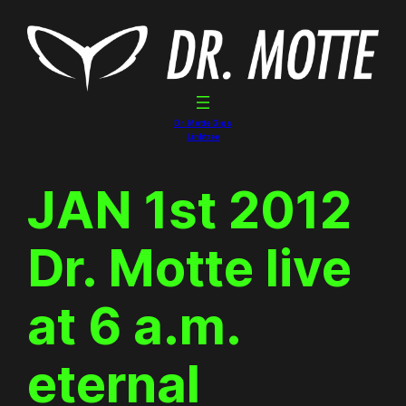
Skip
to
content
Dr. Motte Gigs
Linktree
JAN 1st 2012
Dr. Motte live
at 6 a.m.
eternal