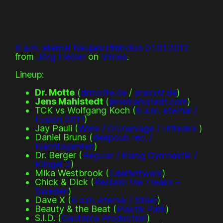
6 a.m. eternal Neujahrsfrühclub 01.01.2012
from
Jörg Fiedler
on
Vimeo
.
Lineup:
Dr. Motte
(
drmotte.de
/
praxxiz.de
)
Jens Mahlstedt
(
jensmahlstedt.com
)
TCK vs Wolfgang Koch (
6 a.m. eternal /
Fusion 2011
)
Jay Pauli (
Ware / Grünanlage / Hifreakx
)
Daniel Bruns (
deepdub rec. /
Nachtagenten
)
Dr. Berger (
Regular / Klang Gymnastik /
Klingel 3
)
Mika Westbrook (
Edelfettwerk
)
Chick & Dick (
Reclaim the Freaks –
Sweden
)
Dave X (
6 a.m. eternal / Silber
)
Beauty & the Beat (
Plastik Park
)
S.I.D. (
Gautama Production
)