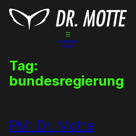
Skip
to
content
Dr. Motte Gigs
Linktree
Tag:
bundesregierung
PM: Dr. Motte