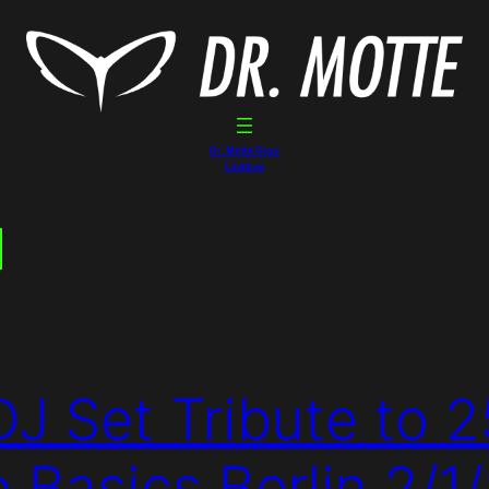
Dr. Motte Gigs
Linktree
d
DJ Set Tribute to 
o Basics Berlin 2/1