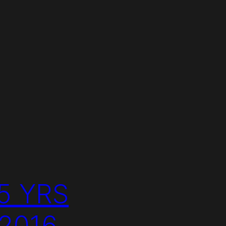
25 YRS
/2016