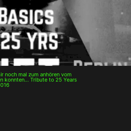
mir noch mal zum anhören vom
en konnten… Tribute to 25 Years
2016