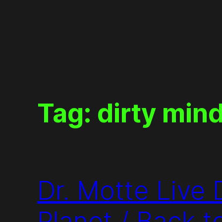
Skip
to
content
Tag:
dirty min
Dr. Motte Live 
Planet / Back t