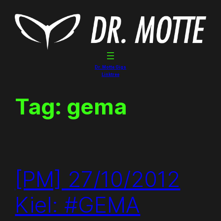
Skip
to
content
Dr. Motte Gigs
Linktree
Tag:
gema
[PM] 27/10/2012
Kiel: #GEMA