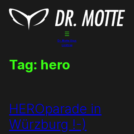
Skip
to
content
Dr. Motte Gigs
Linktree
Tag:
hero
HEROparade in
Würzburg !-)