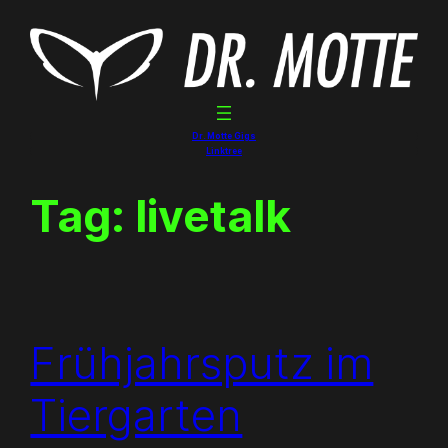
Skip
to
content
Dr. Motte Gigs
Linktree
Tag:
livetalk
Frühjahrsputz im
Tiergarten