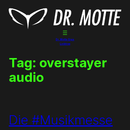
Skip
to
content
Dr. Motte Gigs
Linktree
Tag:
overstayer
audio
Die #Musikmesse