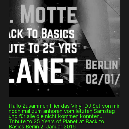
Hallo Zusammen Hier das Vinyl DJ Set von mir
noch mal zum anhören vom letzten Samstag
und für alle die nicht kommen konnten…
Tribute to 25 Years of Planet at Back to
Basics Berlin 2. Januar 2016