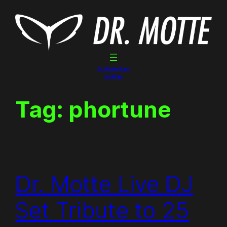
Skip
to
content
Dr. Motte Gigs
Linktree
Tag:
phortune
Dr. Motte Live DJ
Set Tribute to 25