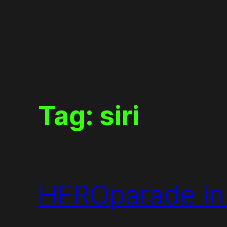
Skip
to
content
Tag:
siri
HEROparade in 