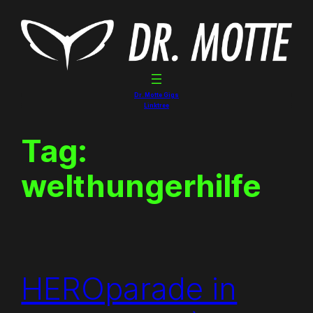
Skip
to
content
Dr. Motte Gigs
Linktree
Tag:
welthungerhilfe
HEROparade in