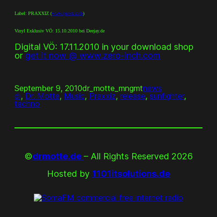
Label: PRAXXIZ (
www.praxxiz.de
)
Vinyl Exklusiv VÖ: 15.10.2010 bei Deejay.de
Digital VÖ: 17.11.2010 in your download shop
or
get it now @ www.zero-inch.com
September 9, 2010
dr_motte_mngmt
news
dj
, 
Dr. Motte
, 
Music
, 
Praxxiz
, 
release
, 
sunfighter
, 
techno
©
drmotte.de
– All Rights Reserved 2026
Hosted by
1101itsolutions.de