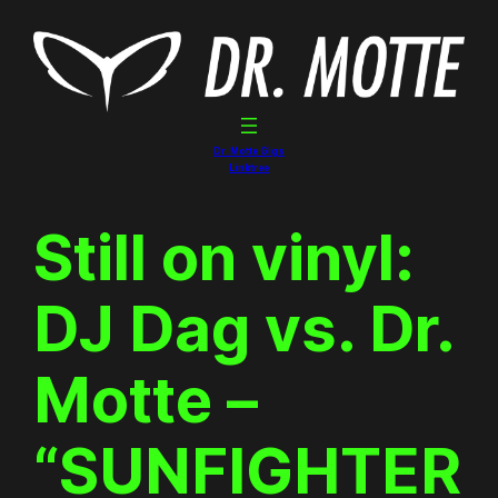
Skip
to
content
Dr. Motte Gigs
Linktree
Still on vinyl:
DJ Dag vs. Dr.
Motte –
“SUNFIGHTER