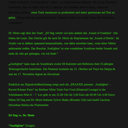
Yorker Szeneclub „Sullivan Room“ treffen, wo sie gemeinsam auflegten. Als sie im Anschluss
feststellten, dass sie beide 2010 ihr 25-Jähriges Job-Jubiläum feiern würden, wurde der
Entschluss gefasst,
einen Track zusammen zu produzieren und damit gemeinsam auf Tour zu
gehen.
Wenige Monate später entstand im Stigmata Studio von André Walter die Produktion
„Sunfighter“.
Dr. Motte sagt über den Track: „
DJ Dag vertritt wie kein anderer den ‚Sound of Frankfurt’. Das
lieben die Leute. Das Gleiche gilt für auch Dr. Motte als Repräsentant des ‚Sound of Berlin’. Im
Studio war es äußerst spannend herauszufinden, was dabei entstehen kann, wenn diese Welten
aufeinander treffen. Das Resultat ‚Sunfighter’ ist eine wunderbare Symbiose beider Sounds und
mehr als sehr gut gelungen, wie ich finde.“
„
Sunfighter“ kann man als Soundtrack zweier DJ-Karrieren und Reflexion ihrer 25-jährigen
Technogeschichte bezeichnen. Die Nummer erscheint am 15. Oktober auf Vinyl bei Deejay.de
und am 17. November digital als Download.
Pünktlich zur Digitalveröffentlichung steigt auch die „PRAXXIZ presents:
‚Sunfighter’
–
Record Release Party“ im Berliner White Trash Fast Food (Diamond Lounge) in der
Schönhauser Allee 6 – 7. Los geht es um 22.00 Uhr für 3,00 Euro (ab 00.00 Uhr 4,00 Euro).
Neben DJ Dag und Dr. Motte befeuern Sylvie Marks (Blondes Gift) und André Gawlitza
(Noisebeat Berlin) die Plattenteller.
DJ Dag vs. Dr. Motte
“Sunfighter”
(Single)