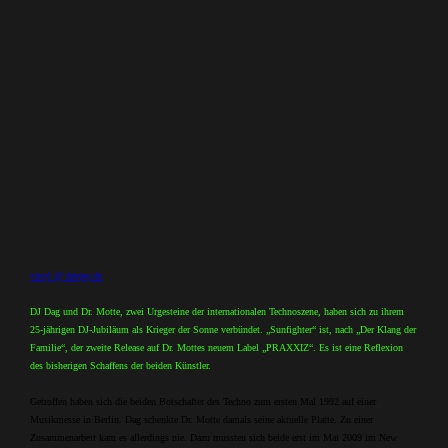
vinyl @ deejay.de
DJ Dag und Dr. Motte, zwei Urgesteine der internationalen Technoszene, haben sich zu ihrem
25-jährigen DJ-Jubiläum als Krieger der Sonne verbündet. „Sunfighter“ ist, nach „Der Klang der
Familie“, der zweite Release auf Dr. Mottes neuem Label „PRAXXIZ“. Es ist eine Reflexion
des bisherigen Schaffens der beiden Künstler.
Getroffen haben sich die beiden Botschafter des Techno zum ersten Mal 1992 auf einer
Musikmesse in Berlin. Dag schenkte Dr. Motte damals seine aktuelle Platte. Zu einer
Zusammenarbeit kam es allerdings nie. Dazu mussten sich beide erst im Mai 2009 im New