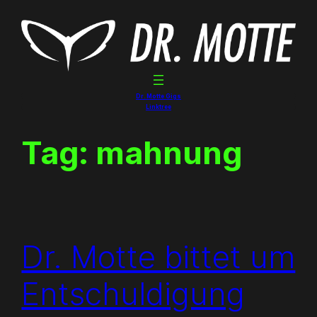
Skip
to
content
Dr. Motte Gigs
Linktree
Tag:
mahnung
Dr. Motte bittet um
Entschuldigung