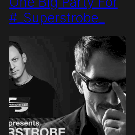
One Big Party For
#_Superstrobe_