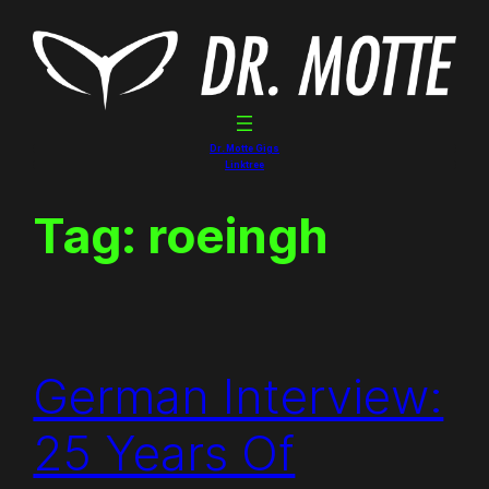
Skip
to
content
Dr. Motte Gigs
Linktree
Tag:
roeingh
German Interview:
25 Years Of