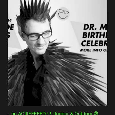
…on ACIIIEEEEED ! ! ! Indoor & Outdoor @